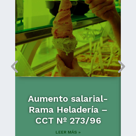
P
Aumento salarial-
Rama Heladería –
CCT Nº 273/96
d
LEER MÁS »